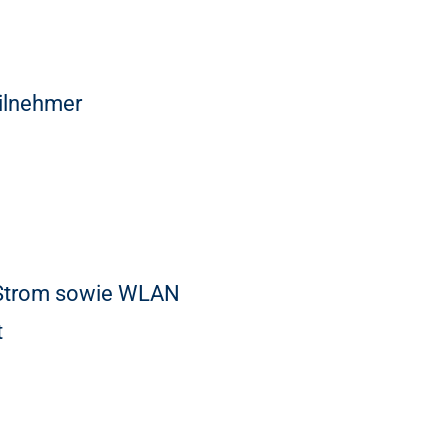
ilnehmer
, Strom sowie WLAN
t