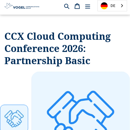
Suchen
Warenkorb
DE
D
i
r
CCX Cloud Computing
e
k
Conference 2026:
t
z
Partnership Basic
u
m
I
n
h
a
l
t