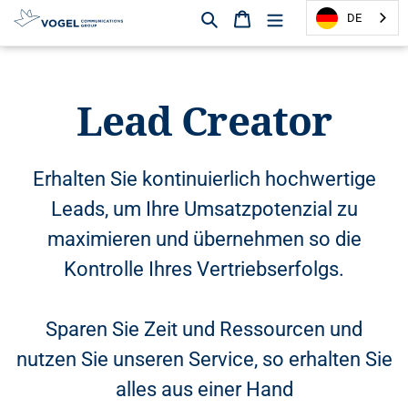
Suchen
Warenkorb
DE
D
i
r
Lead Creator
e
k
t
z
Erhalten Sie kontinuierlich hochwertige
u
Leads, um Ihre Umsatzpotenzial zu
m
I
maximieren und übernehmen so die
n
Kontrolle Ihres Vertriebserfolgs.
h
a
l
Sparen Sie Zeit und Ressourcen und
t
nutzen Sie unseren Service, so erhalten Sie
alles aus einer Hand