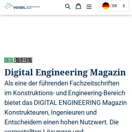
Suchen
Warenkorb
DE
D
i
r
e
k
t
z
u
Digital Engineering Magazin
m
I
Als eine der führenden Fachzeitschriften
n
h
im Konstruktions- und Engineering-Bereich
a
bietet das DIGITAL ENGINEERING Magazin
l
t
Konstrukteuren, Ingenieuren und
Entscheidern einen hohen Nutzwert. Die
vorgestellten Lösungen und