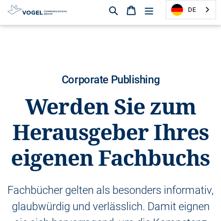
Suchen
Warenkorb
DE
D
i
r
e
k
Corporate Publishing
t
z
Werden Sie zum
u
m
Herausgeber Ihres
I
n
eigenen Fachbuchs
h
a
l
t
Fachbücher gelten als besonders informativ,
glaubwürdig und verlässlich. Damit eignen