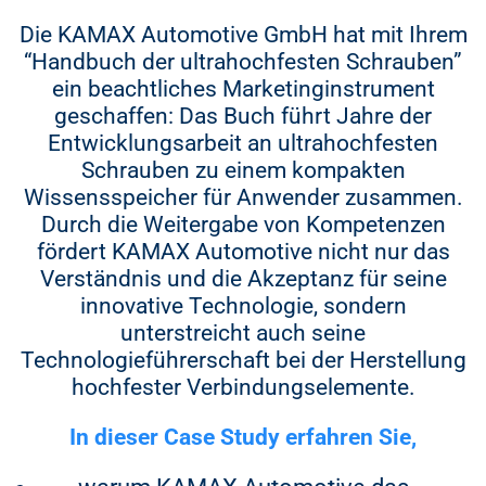
den Buchhandel geben.
Die KAMAX Automotive GmbH hat mit Ihrem
16.700 €
“Handbuch der ultrahochfesten Schrauben”
18.900 €
ein beachtliches Marketinginstrument
geschaffen: Das Buch führt Jahre der
Entwicklungsarbeit an ultrahochfesten
Schrauben zu einem kompakten
700 Exemplare
Wissensspeicher für Anwender zusammen.
Durch die Weitergabe von Kompetenzen
14.300 €
fördert KAMAX Automotive nicht nur das
Verständnis und die Akzeptanz für seine
15.700 €
innovative Technologie, sondern
17.200 €
unterstreicht auch seine
Technologieführerschaft bei der Herstellung
19.400 €
hochfester Verbindungselemente.
In dieser Case Study erfahren Sie,
1.000 Exemplare