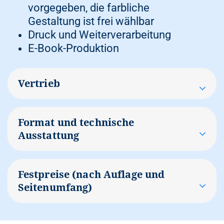
vorgegeben, die farbliche
Gestaltung ist frei wählbar
Druck und Weiterverarbeitung
E-Book-Produktion
Vertrieb
Vergabe einer internationalen
Format und technische
Standardbuchnummer (ISBN)
Eintrag in das Verzeichnis lieferarer
Ausstattung
Bücher (VLB)
Lagerhaltung der Print-Exemplare
DIN A5
Fakturierung/Inkasso
Festpreise (nach Auflage und
Hardcover mit
Vertrieb über das gesamte
Mattfolienkaschierung
Seitenumfang)
Buchhandelsnetz, u. a. Amazon,
Fadenheftung
Barsortimente,
115g Papier Bilderdruck matt
400 / 700 / 1.000 Exemplare
Sortimentsbuchhandel, Online-