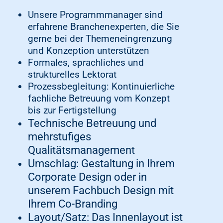
Exemplare Sie für Ihren Eigenbedarf
Unsere Programmmanager sind
beziehen und wie viele Exemplare wir in
erfahrene Branchenexperten, die Sie
den Buchhandel geben.
gerne bei der Themeneingrenzung
und Konzeption unterstützen
Formales, sprachliches und
strukturelles Lektorat
Prozessbegleitung: Kontinuierliche
fachliche Betreuung vom Konzept
bis zur Fertigstellung
Technische Betreuung und
mehrstufiges
Qualitätsmanagement
Umschlag: Gestaltung in Ihrem
Corporate Design oder in
unserem Fachbuch Design mit
Ihrem Co-Branding
Layout/Satz: Das Innenlayout ist